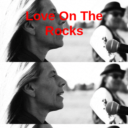
L
ove
O
n
T
he
R
ocks