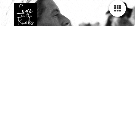
Konzerte
Veranstaltungen
Eschborn-Niederhöchstadt
Datum:
09.08.2025
18:30
Weinstand im Skulpturenpark Eschborn-Niederhöchstadt mit
Love On The Rocks
Zurück zur Übersicht