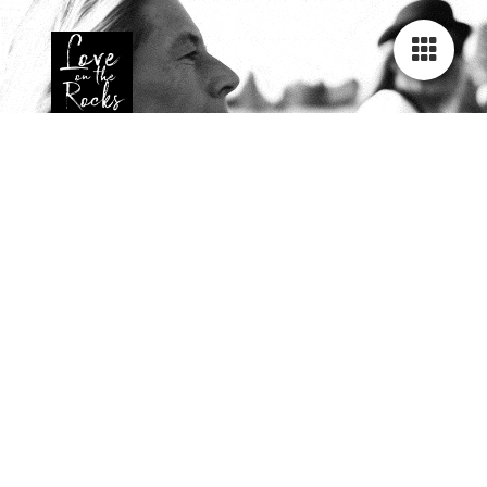
Konzerte
Veranstaltungen
Pfingsreitturnier in Wustrow/Neulewin (Brandenburg)
Datum:
25.05.2026
11:00
Weil es uns - und natürlich den Gästen - im letzten Jahr so gut
gefallen hat, kommen wir in 2026 wieder zum Pfingsreitturnier
im Oderbruch.
Zurück zur Übersicht