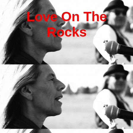
L
ove
O
n
T
he
R
ocks