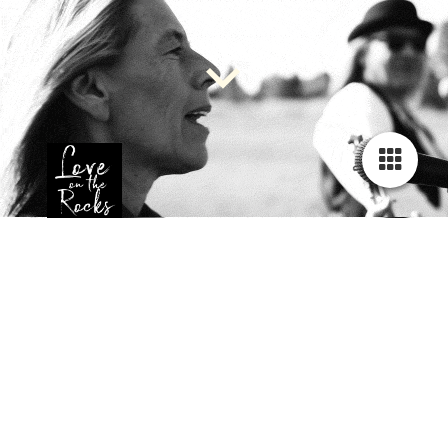
Konzerte
Veranstaltungen
Badmattenfest, Bad Säckingen
Datum:
03.07.2026
19:00